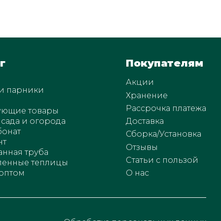
г
Покупателям
Акции
и парники
Хранение
Рассрочка платежа
ующие товары
 сада и огорода
Доставка
бонат
Сборка/Установка
нт
Отзывы
нная труба
Статьи с пользой
енные теплицы
оптом
О нас