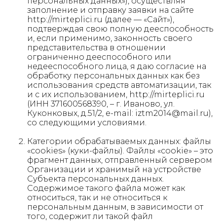
персональных данных»), осуществляя
заполнение и отправку заявки на сайте
http://mirteplici.ru (далее — «Сайт»),
подтверждая свою полную дееспособность
и, если применимо, законность своего
представительства в отношении
ограниченно дееспособного или
недееспособного лица, я даю согласие на
обработку персональных данных как без
использования средств автоматизации, так
и с их использованием, http://mirteplici.ru
(ИНН 371600568390, – г. Иваново, ул.
Куконковых, д.51/2, e-mail: iztm2014@mail.ru),
со следующими условиями.
Категории обрабатываемых данных: файлы
«cookies» (куки-файлы). Файлы «cookie» – это
фрагмент данных, отправленный сервером
Организации и хранимый на устройстве
Субъекта персональных данных.
Содержимое такого файла может как
относиться, так и не относиться к
персональным данным, в зависимости от
того, содержит ли такой файл